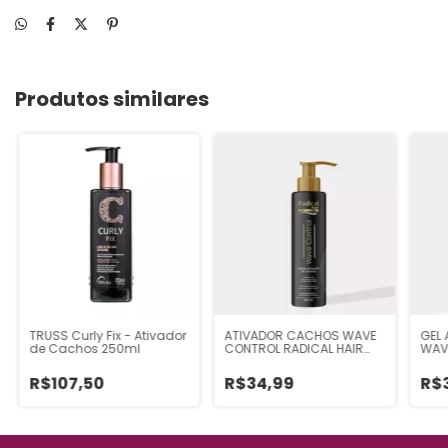
Produtos similares
TRUSS Curly Fix - Ativador
ATIVADOR CACHOS WAVE
GEL
de Cachos 250ml
CONTROL RADICAL HAIR
WAV
300ML
HAIR
R$107,50
R$34,99
R$