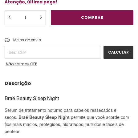
Atenção, última peça!
ALTERAR CEP
Entregas para o CEP:
Meios de envio
CALCULAR
Não sei meu CEP
Descrição
Braé Beauty Sleep Night
Sérum de tratamento noturno para cabelos ressecados e
secos.
Braé Beauty Sleep Night
permite que você acorde com
fios mais macios, protegidos, hidratados, nutridos e fáceis de
pentear.