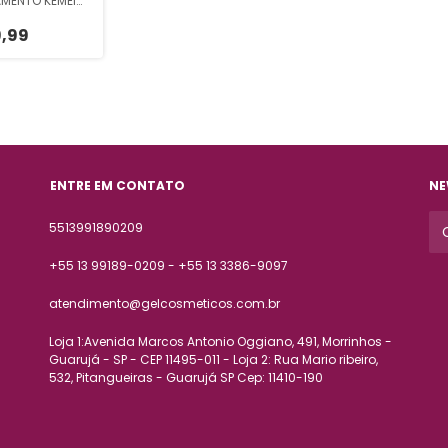
MENTO KEMEI
LIPPER
,99
ENTRE EM CONTATO
NE
5513991890209
+55 13 99189-0209 - +55 13 3386-9097
atendimento@gelcosmeticos.com.br
Loja 1:Avenida Marcos Antonio Oggiano, 491, Morrinhos -
Guarujá - SP - CEP 11495-011 - Loja 2: Rua Mario ribeiro,
532, Pitangueiras - Guarujá SP Cep: 11410-190